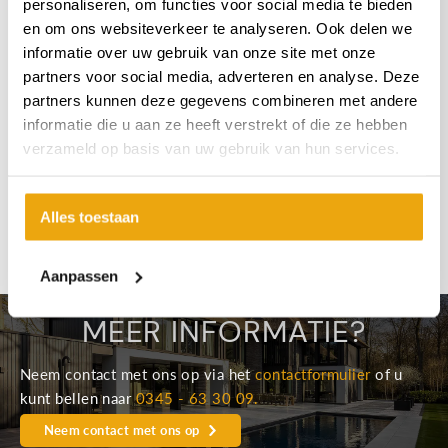
personaliseren, om functies voor social media te bieden
en om ons websiteverkeer te analyseren. Ook delen we
informatie over uw gebruik van onze site met onze
partners voor social media, adverteren en analyse. Deze
partners kunnen deze gegevens combineren met andere
informatie die u aan ze heeft verstrekt of die ze hebben
verzameld op basis van uw gebruik van hun services.
Alles toestaan
Aanpassen
MEER INFORMATIE?
Neem contact met ons op via het
contactformulier
of u
kunt bellen naar
0345 - 63 30 09.
Neem contact met ons op