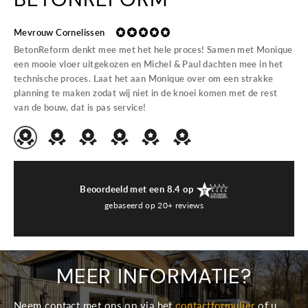
He
Mevrouw Cornelissen
Des
BetonReform denkt mee met het hele proces! Samen met Monique
Nie
een mooie vloer uitgekozen en Michel & Paul dachten mee in het
(be
technische proces. Laat het aan Monique over om een strakke
wer
planning te maken zodat wij niet in de knoei komen met de rest
toe
van de bouw, dat is pas service!
tev
Beoordeeld met een 8.4 op
gebaseerd op 20+ reviews
MEER INFORMATIE?
Neem contact met ons op via het
contactformulier
of u