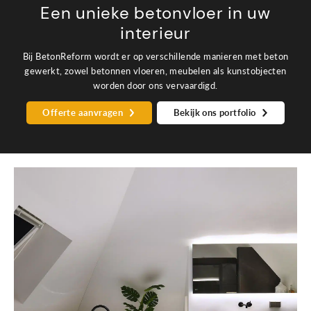
Een unieke betonvloer in uw
interieur
Bij BetonReform wordt er op verschillende manieren met beton
B
gewerkt, zowel betonnen vloeren, meubelen als kunstobjecten
worden door ons vervaardigd.
Offerte aanvragen
Bekijk ons portfolio